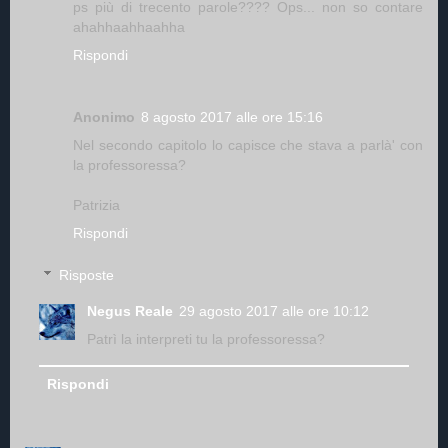
ps più di trecento parole???? Ops... non so contare
ahahhaahhaahha
Rispondi
Anonimo
8 agosto 2017 alle ore 15:16
Nel secondo capitolo lo capisce che stava a parlà' con
la professoressa?
Patrizia
Rispondi
Risposte
Negus Reale
29 agosto 2017 alle ore 10:12
Patrì la interpreti tu la professoressa?
Rispondi