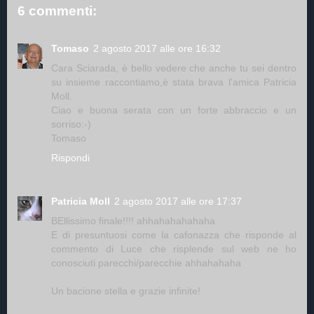
6 commenti:
Tomaso
2 agosto 2017 alle ore 16:32
Cara Sciarada, è bello vedere che anche tu sei dentro
su insieme raccontiamo,è stata brava l'amica Patricia
Moll.
Ciao e buona serata con un forte abbraccio e un
sorriso:-)
Tomaso
Rispondi
Patricia Moll
2 agosto 2017 alle ore 17:37
BEllissimo finale!!!! ahhahahahahaha
E di presuntuosi come la cafonazza che risponde al
commento di Luce che risplende sul web ne ho
conosciuti parecchi/parecchie ahhahahaha
Un bacione stella e grazie infinite!