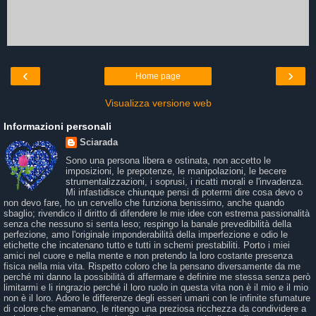
‹
›
Home page
Visualizza versione web
Informazioni personali
Sciarada
Sono una persona libera e ostinata, non accetto le
imposizioni, le prepotenze, le manipolazioni, le becere
strumentalizzazioni, i soprusi, i ricatti morali e l'invadenza.
Mi infastidisce chiunque pensi di potermi dire cosa devo o
non devo fare, ho un cervello che funziona benissimo, anche quando
sbaglio; rivendico il diritto di difendere le mie idee con estrema passionalità
senza che nessuno si senta leso; respingo la banale prevedibilità della
perfezione, amo l'originale imponderabilità della imperfezione e odio le
etichette che incatenano tutto e tutti in schemi prestabiliti. Porto i miei
amici nel cuore e nella mente e non pretendo la loro costante presenza
fisica nella mia vita. Rispetto coloro che la pensano diversamente da me
perché mi danno la possibilità di affermare e definire me stessa senza però
limitarmi e li ringrazio perché il loro ruolo in questa vita non è il mio e il mio
non è il loro. Adoro le differenze degli esseri umani con le infinite sfumature
di colore che emanano, le ritengo una preziosa ricchezza da condividere a