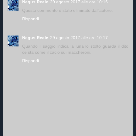
Negus Reale
29 agosto 2017 alle ore 10:16
Questo commento è stato eliminato dall'autore.
Rispondi
Negus Reale
29 agosto 2017 alle ore 10:17
Quando il saggio indica la luna lo stolto guarda il dito
ce sta come il cacio sui maccheroni.
Rispondi